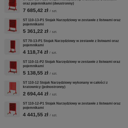
oraz pojemnikami (dwustronny)
7 685,42 zł
/
szt.
🔩
📐
🛞
ST 110-13-P1 Stojak Narzędziowy w zestawie z listwami oraz
pojemnikami
5 361,22 zł
BLACHA 1,5
KRATOWNICA
KÓŁKA FI 100
/
szt.
MM
PERFOROWANA
MM
ST 70-13-P1 Stojak Narzędziowy w zestawie z listwami oraz
Spawana
Cała powierzchnia
Kółka fi 100 mm
pojemnikami
stalowa
stojaka pokryta
umożliwiają
4 118,74 zł
/
szt.
konstrukcja z
kratownicą.
swobodne
blachy 1,5 mm
Kompatybilna z
przemieszczanie
ST 110-11-P2 Stojak Narzędziowy w zestawie z listwami oraz
pojemnikami
— lżejsza
listwami ZW i
stojaka po
alternatywa dla
haczykami systemu
posadzce
5 138,55 zł
/
szt.
warsztatów i
CentrumWarsztatowe.
warsztatowej.
garaży. Solidna
ST 110-12 Stojak Narzędziowy wykonany w całości z
kratownicy (jednostronny)
i trwała.
2 694,44 zł
/
szt.
ST 110-12-P1 Stojak Narzędziowy w zestawie z listwami oraz
pojemnikami
↔️
🧲
🎨
4 441,55 zł
/
szt.
DWUSTRONNY
SYSTEM ZW
50+ KOLORÓW