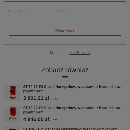
Szerokość
630 mm
Głębokość ×
720 × 1600 mm
Wysokość
Pokaż więcej
Stronność
Dwustronny
Marka
FastService
Grubość blachy
1,5 mm
Kółka
fi 100 mm
Zobacz również
Kratownica
perforowana 10×10 mm
ST 70-13-P3 Stojak Narzędziowy w zestawie z listwami oraz
pojemnikami
Zawieszki
Cała powierzchnia kratownicy —
3 801,21 zł
/
szt.
montaż listew i haczyków ZW
ST 70-22-P2 Stojak Narzędziowy w zestawie z listwami oraz
Gwarancja
5 lat (60 miesięcy)
pojemnikami
4 846,05 zł
/
szt.
Kluczowe cechy
ST 110-21-P123 Stojak Narzędziowy w zestawie z listwami