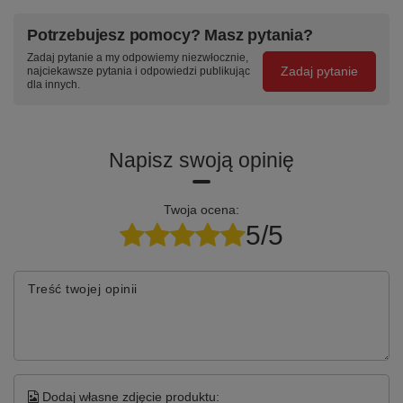
RAL
Dostęp z dwóch
Pełna kompatybilność
stron — idealne
z
systemem
Malowanie
Potrzebujesz pomocy? Masz pytania?
w centrum
zawieszek ZW
—
proszkowe w
Zadaj pytanie a my odpowiemy niezwłocznie,
pomieszczenia.
listwy, haczyki i
wybranym
Zadaj pytanie
najciekawsze pytania i odpowiedzi publikując
pojemniki P1/P2/P3.
kolorze RAL w
dla innych.
cenie — trwała
powłoka odporna
na oleje i
detergenty.
Napisz swoją opinię
Specyfikacja techniczna
Twoja ocena:
5/5
Parametr
Wartość
Kod produktu
P-5-06-02
Treść twojej opinii
Szerokość
630 mm
Głębokość
720 mm
Dodaj własne zdjęcie produktu:
Wysokość
1600 mm