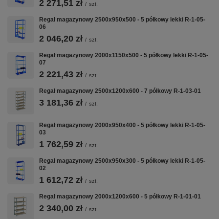
RAL 7035
2 271,51 zł
/
szt.
(szary jasny)
Regał magazynowy 2500x950x500 - 5 półkowy lekki R-1-05-
06
2 046,20 zł
/
szt.
🎨
🔧
🏭
Regał magazynowy 2000x1150x500 - 5 półkowy lekki R-1-05-
07
RAL 7035
Regulacja co
Producent
Szary jasny
50 mm
Becker
2 221,43 zł
/
szt.
Malowanie
Półki przesuwne
15–25 dni
proszkowe —
Regał magazynowy 2500x1200x600 - 7 półkowy R-1-03-01
— dostosuj
roboczych |
odporność na
rozstaw do swoich
Gwarancja
3 181,36 zł
/
szt.
uderzenia i
potrzeb
24 miesiące
korozję
Regał magazynowy 2000x950x400 - 5 półkowy lekki R-1-05-
03
Specyfikacja techniczna
1 762,59 zł
/
szt.
Regał magazynowy 2500x950x300 - 5 półkowy lekki R-1-05-
02
Specyfikacja techniczna — R-1-02-01
1 612,72 zł
/
szt.
Kod produktu
R-1-02-01
Regał magazynowy 2000x1200x600 - 5 półkowy R-1-01-01
Wysokość
2500 mm
2 340,00 zł
/
szt.