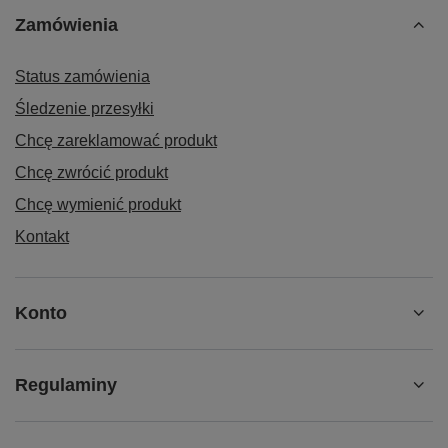
Tak — regał R-1-02-01 (2500×1200×600 mm) świetnie
Zamówienia
uzupełnia
stoły warsztatowe
i
stojaki narzędziowe
.
Umożliwia przechowywanie części, narzędzi i
pojemników blisko stanowiska roboczego.
Status zamówienia
Śledzenie przesyłki
Jaki jest czas realizacji zamówienia?
Chcę zareklamować produkt
Regały magazynowe Becker realizujemy w ciągu 15–25
Chcę zwrócić produkt
dni roboczych od potwierdzenia zamówienia. Dostawa
kurierem lub transportem własnym — skontaktuj się z
Chcę wymienić produkt
nami w celu ustalenia szczegółów.
Kontakt
CentrumWarsztatowe.pl — Regał R-1-02-01
Konto
Producent: Becker | Realizacja 15–25 dni roboczych |
Gwarancja 24 miesiące
Regulaminy