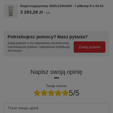
Szerokość
1200 mm
Regał magazynowy 3000x1200x600 - 7 półkowy R-1-04-01
Głębokość
600 mm
3 283,28 zł
/
szt.
Liczba półek
5
Regulacja półek
Co 50 mm
Nośność półki
130 kg
Potrzebujesz pomocy? Masz pytania?
Nośność całkowita
500 kg
Zadaj pytanie a my odpowiemy niezwłocznie,
Zadaj pytanie
najciekawsze pytania i odpowiedzi publikując
Materiał
Blacha stalowa, malowanie
dla innych.
proszkowe
Kolor
RAL 7035 (szary jasny)
Napisz swoją opinię
Producent
Becker
Gwarancja
24 miesiące
Twoja ocena:
5/5
Często zadawane pytania
Ile wynosi nośność jednej półki regału R-1-02-01?
Treść twojej opinii