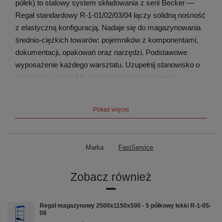
półek) to stalowy system składowania z serii Becker —
Regał standardowy R-1-01/02/03/04 łączy solidną nośność
z elastyczną konfiguracją. Nadaje się do magazynowania
średnio-ciężkich towarów: pojemników z komponentami,
dokumentacji, opakowań oraz narzędzi. Podstawowe
wyposażenie każdego warsztatu. Uzupełnij stanowisko o
stoły warsztatowe
lub
wózki narzędziowe
i stwórz
kompletną przestrzeń roboczą.
Pokaż więcej
Cechy i zalety
🔩
📐
💪
Marka
FastService
Konstrukcja
Wymiary
Nośność
stalowa
2500×1200×600
130
Zobacz również
mm
kg/półkę
Blacha
stalowa 1,0
Wys.×Szer.×Głęb.
Łącznie 500
mm,
| 5 regulowanych
kg łącznie |
Regał magazynowy 2500x1150x500 - 5 półkowy lekki R-1-05-
malowanie
półek
Standardowy
08
proszkowe
regał