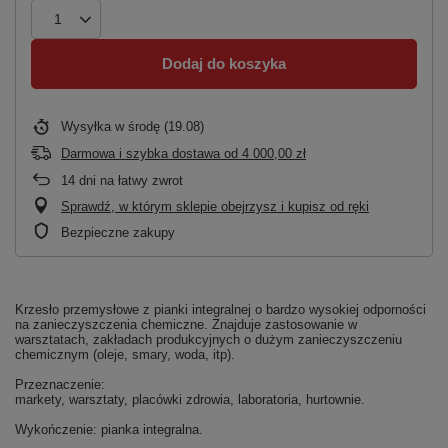
Dodaj do koszyka
Wysyłka
w środę (19.08)
Darmowa i szybka dostawa
od
4 000,00 zł
14
dni na łatwy zwrot
Sprawdź, w którym sklepie obejrzysz i kupisz od ręki
Bezpieczne zakupy
Krzesło przemysłowe z pianki integralnej o bardzo wysokiej odporności
na zanieczyszczenia chemiczne. Znajduje zastosowanie w
warsztatach, zakładach produkcyjnych o dużym zanieczyszczeniu
chemicznym (oleje, smary, woda, itp).
Przeznaczenie:
markety, warsztaty, placówki zdrowia, laboratoria, hurtownie.
Wykończenie: pianka integralna.