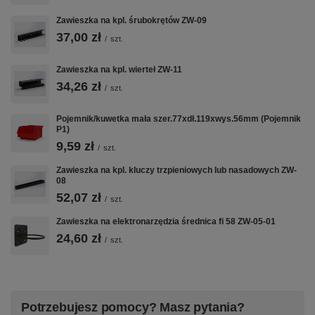
Zawieszka na kpl. śrubokrętów ZW-09
🔧
📐
⚡
37,00 zł
/
szt.
DEDYKOWANE
KRATOWNICA 10×10
SZYBKI
ZASTOSOWANIE
MM
MONTAŻ
Zawieszka na kpl. wierteł ZW-11
34,26 zł
Pojedynczy
Montaż na kratownicy
Dwa zaczepy
/
szt.
haczyk o długości
perforowanej 10×10
wchodzą w
100 mm. Większy
mm z rozstawem 32
otwory
Pojemnik/kuwetka mała szer.77xdł.119xwys.56mm (Pojemnik
wysięg pozwala
mm. Pasuje do
kratownicy —
P1)
zawiesić dłuższe
stojaków ST, szaf i
narzędzie
9,59 zł
/
szt.
narzędzia —
tablic
gotowe do
pilniki, rury,
CentrumWarsztatowe.
zawieszenia w
Zawieszka na kpl. kluczy trzpieniowych lub nasadowych ZW-
przewody.
08
kilka sekund
bez śrub.
52,07 zł
/
szt.
Zawieszka na elektronarzędzia średnica fi 58 ZW-05-01
24,60 zł
/
szt.
🔄
🏭
🎯
MODUŁOWOŚĆ
POLSKA
PORZĄDEK
PRODUKCJA
W
Łącz dowolne
Potrzebujesz pomocy? Masz pytania?
WARSZTACIE
zawieszki ZW-
Stalowy haczyk