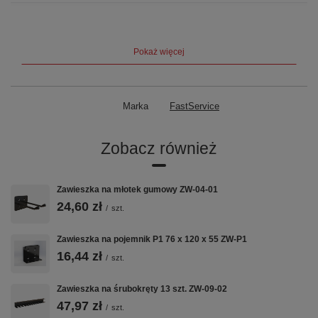
Typ
pojedyncza
Długość ramienia
100 mm
Pokaż więcej
Rozstaw zaczepów
32 mm
Marka
FastService
Kratownica
10×10 mm (perforowana)
Materiał
Blacha stalowa — malowanie
Zobacz również
proszkowe
Zawieszka na młotek gumowy ZW-04-01
Opis i zastosowanie
24,60 zł
/
szt.
Pojedynczy haczyk o długości 100 mm. Większy wysięg pozwala
Zawieszka na pojemnik P1 76 x 120 x 55 ZW-P1
zawiesić dłuższe narzędzia — pilniki, rury, przewody. Zaczepia się
na standardowej kratownicy 10×10 mm z rozstawem 32 mm —
16,44 zł
/
szt.
bez narzędzi, w kilka sekund.
Zawieszka na śrubokręty 13 szt. ZW-09-02
Kluczowe cechy
47,97 zł
/
szt.