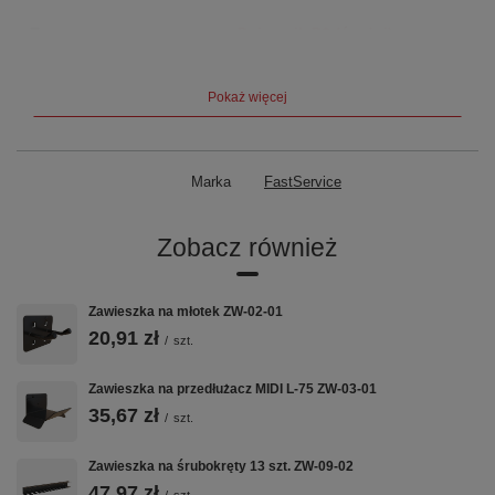
Typ
Pojemnik P2 (średni)
Szerokość
101 mm
Pokaż więcej
Głębokość
157 mm
Wysokość
74 mm
Marka
FastService
Pasuje do listwy
ZW-P2-1 do ZW-P2-14
Zobacz również
Pasuje do zawieszki
ZW-P2
Zawieszka na młotek ZW-02-01
Materiał
Tworzywo PP — odporne na
20,91 zł
/
szt.
oleje i benzynę
Zawieszka na przedłużacz MIDI L-75 ZW-03-01
Kluczowe cechy
35,67 zł
/
szt.
Zawieszka na śrubokręty 13 szt. ZW-09-02
📦
🔗
🧲
47,97 zł
/
szt.