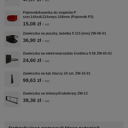
ROZMIAR
LISTWA ZW-P2
ZAWIESZKA
Pojemnik/kuwetka do stojaków P
ŚREDNI
ZW-P2
szer.144xdł.224xwys.108mm (Pojemnik P3)
Zawiesza się na
15,08 zł
listwie ZW-P2-X
Pojemnik P2:
Możliwość
/
szt.
— do wyboru
101×157×74
zawieszenia
Zawieszka na puszkę, butelkę fi 115 [mm] ZW-06-01
listwy na 1–10
mm. Idealny na:
pojedynczego
pojemników.
klucze, bitsy,
36,90 zł
pojemnika za
/
szt.
Brak narzędzi
zaciski, złącza,
pomocą
przy montażu.
opaski kablowe,
zawieszki ZW-
Zawieszka na elektronarzędzia średnica fi 58 ZW-05-01
filtry.
P2
24,60 zł
/
szt.
bezpośrednio na
kratownicy.
Zawieszka na kpl. kluczy 24 szt. ZW-10-01
99,63 zł
/
szt.
🔧
♻️
🎨
Zawieszka na imbusy/śrubokręty ZW-13
39,36 zł
/
szt.
SYSTEM ZW
TWORZYWO
KOLOR
PP
Pełna
Standardowy
kompatybilność
kolor pojemnika
Odporny na
z całym
umożliwia
oleje, benzynę i
systemem ZW
wizualną
środki