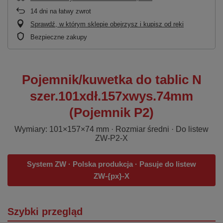
14
dni na łatwy zwrot
Sprawdź, w którym sklepie obejrzysz i kupisz od ręki
Bezpieczne zakupy
Pojemnik/kuwetka do tablic N
szer.101xdł.157xwys.74mm
(Pojemnik P2)
Wymiary: 101×157×74 mm · Rozmiar średni · Do listew
ZW-P2-X
System ZW · Polska produkcja · Pasuje do listew
ZW-{px}-X
Szybki przegląd