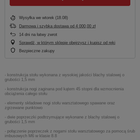
Wysyłka
we wtorek (18.08)
Darmowa i szybka dostawa
od
4 000,00 zł
14
dni na łatwy zwrot
Sprawdź, w którym sklepie obejrzysz i kupisz od ręki
Bezpieczne zakupy
- konstrukcja stołu wykonana z wysokiej jakości blachy stalowej o
grubości 1,5 mm
- konstrukcja nogi zaginana pod kątem 45 stopni dla wzmocnienia
obciążenia całego stołu
- elementy składowe nogi stołu warsztatowego spawane oraz
zgrzewane punktowo
- dwie poprzeczki podtrzymujące wykonane z blachy stalowej o
grubości 1,5 mm
- połączenie poprzeczek z nogami stołu warsztatowego za pomocą śrub
imbusowych M6 w klasie 8.8