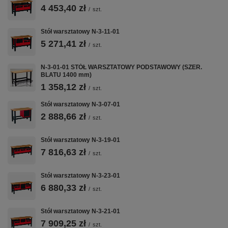
4 453,40 zł
- szafka oraz szuflady wykonane w całości z blachy stalowej o grubości
/
szt.
1,0 mm
- dwanaście szuflad na teleskopowych prowadnicach ślizgowych
Stół warsztatowy N-3-11-01
umożliwiających całkowite ich wysunięcie
5 271,41 zł
/
szt.
- obciążenie statyczne szuflady do 42,0 kg
N-3-01-01 STÓŁ WARSZTATOWY PODSTAWOWY (SZER.
- szuflady zamykane centralną blokadą oraz zamkiem w systemie
BLATU 1400 mm)
Master z dwoma kluczami w komplecie
1 358,12 zł
/
szt.
- wymiary wewnętrzne szuflad: szer. 418 mm x głęb. 400 mm
Stół warsztatowy N-3-07-01
- stół warsztatowy może być przeznaczony do samodzielnego montażu
2 888,66 zł
/
szt.
Stół warsztatowy N-3-19-01
7 816,63 zł
/
szt.
Stół warsztatowy N-3-23-01
Rozmiar blatu
Szerokość 1960mm, głębokość 600
6 880,33 zł
/
szt.
Wysokość całkowita
890mm
Stół warsztatowy N-3-21-01
Nośność statyczna
1000kg
7 909,25 zł
/
szt.
Konstrukcja
Wysokiej jakości blacha stalowa gr. 