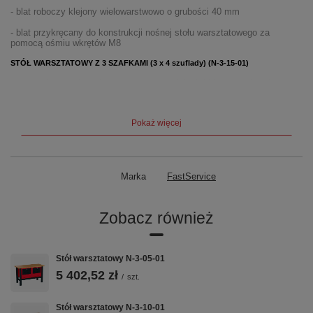
- blat roboczy klejony wielowarstwowo o grubości 40 mm
- blat przykręcany do konstrukcji nośnej stołu warsztatowego za
pomocą ośmiu wkrętów M8
STÓŁ WARSZTATOWY Z 3 SZAFKAMI (3 x 4 szuflady) (N-3-15-01)
- konstrukcja stołu wykonana z wysokiej jakości blachy stalowej o
grubości 1,5 mm
- konstrukcja nogi zaginana pod kątem 45 stopni dla wzmocnienia
Pokaż więcej
obciążenia całego stołu
- elementy składowe nogi stołu warsztatowego spawane oraz
zgrzewane punktowo
Marka
FastService
- dwie poprzeczki podtrzymujące wykonane z blachy stalowej o
grubości 1,5 mm
- połączenie poprzeczek z nogami stołu warsztatowego za pomocą śrub
Zobacz również
imbusowych M6 w klasie 8.8
- blat roboczy klejony wielowarstwowo o grubości 40 mm
Stół warsztatowy N-3-05-01
- blat przykręcany do konstrukcji nośnej stołu warsztatowego za
pomocą ośmiu wkrętów M8
5 402,52 zł
/
szt.
- trzy szafki modułowe do zabudowy podstawowego stołu N-1-06-02 z
linii nowej
Stół warsztatowy N-3-10-01