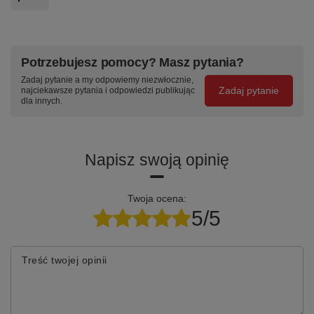
Rodzaj blatu
Sklejka klejona wielowarstwowo grubo
Nośność statyczna szuflady
45 kg
Potrzebujesz pomocy? Masz pytania?
Typ prowadnic
Aluminiowe teleskopowe ślizgowe- w
Zadaj pytanie a my odpowiemy niezwłocznie,
Waga
138kg
Zadaj pytanie
najciekawsze pytania i odpowiedzi publikując
dla innych.
Powłoka malarska
Malowanie proszkowe
Dostępne kolory
Wybierz z listy rozwijanej obok zdjęci
Uchwyty
Wyginane z blachy stalowej
Napisz swoją opinię
Ochronna mata
Możliwość domówienia
Zamknięcie
Centralny zamek blokujący wszystkie 
Twoja ocena:
Sposób wysyłki
Całkowicie zmontowane. Gotowe do u
5/5
Treść twojej opinii