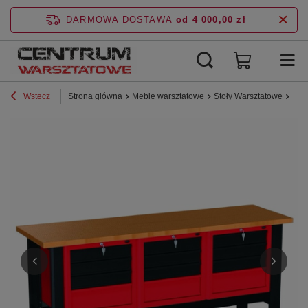
DARMOWA DOSTAWA
od 4 000,00 zł
Wstecz
Strona główna
Meble warsztatowe
Stoły Warsztatowe
Stó