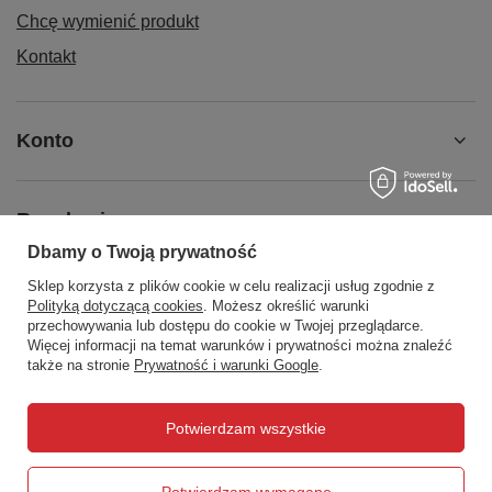
Chcę wymienić produkt
Kontakt
Konto
Regulaminy
Dbamy o Twoją prywatność
Sklep korzysta z plików cookie w celu realizacji usług zgodnie z
Social Media
Polityką dotyczącą cookies
. Możesz określić warunki
przechowywania lub dostępu do cookie w Twojej przeglądarce.
Więcej informacji na temat warunków i prywatności można znaleźć
także na stronie
Prywatność i warunki Google
.
508372615
biuro@centrumwarsztatowe.pl
Potwierdzam wszystkie
CentrumWarsztatowe.pl
,
Hetmańska 25
,
15-727
Białystok
Potwierdzam wymagane