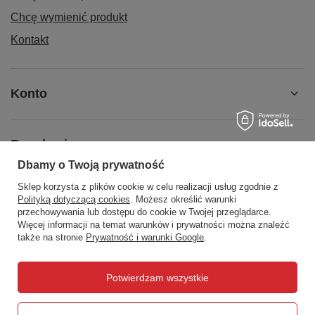
Chcę wymienić produkt
Kontakt
Konto
Regulaminy
Dbamy o Twoją prywatność
Sklep korzysta z plików cookie w celu realizacji usług zgodnie z
Social Media
Polityką dotyczącą cookies
. Możesz określić warunki
przechowywania lub dostępu do cookie w Twojej przeglądarce.
Więcej informacji na temat warunków i prywatności można znaleźć
także na stronie
Prywatność i warunki Google
.
508372615
biuro@centrumwarsztatowe.pl
Potwierdzam wszystkie
CentrumWarsztatowe.pl
,
Hetmańska 25
,
15-727
Białystok