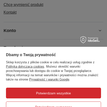
Chcę wymienić produkt
Kontakt
Konto
Regulaminy
Dbamy o Twoją prywatność
Sklep korzysta z plików cookie w celu realizacji usług zgodnie z
Social Media
Polityką dotyczącą cookies
. Możesz określić warunki
przechowywania lub dostępu do cookie w Twojej przeglądarce.
Więcej informacji na temat warunków i prywatności można znaleźć
także na stronie
Prywatność i warunki Google
.
508372615
biuro@centrumwarsztatowe.pl
Potwierdzam wszystkie
CentrumWarsztatowe.pl
,
Hetmańska 25
,
15-727
Białystok
Potwierdzam wymagane