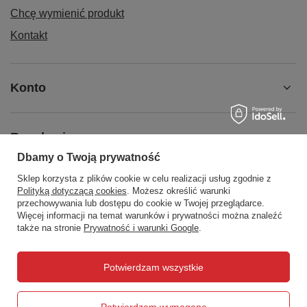
Chcę wymienić produkt
Kontakt
Konto
Regulaminy
Dbamy o Twoją prywatność
Sklep korzysta z plików cookie w celu realizacji usług zgodnie z
Social Media
Polityką dotyczącą cookies
. Możesz określić warunki
przechowywania lub dostępu do cookie w Twojej przeglądarce.
Więcej informacji na temat warunków i prywatności można znaleźć
także na stronie
Prywatność i warunki Google
.
508372615
biuro@centrumwarsztatowe.pl
Potwierdzam wszystkie
CentrumWarsztatowe.pl
,
Hetmańska 25
,
15-727
Białystok
Potwierdzam wymagane