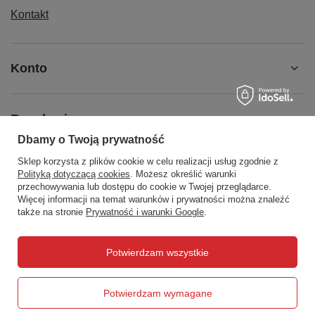
Kontakt
Konto
Regulaminy
Dbamy o Twoją prywatność
Sklep korzysta z plików cookie w celu realizacji usług zgodnie z
Social Media
Polityką dotyczącą cookies
. Możesz określić warunki
przechowywania lub dostępu do cookie w Twojej przeglądarce.
Więcej informacji na temat warunków i prywatności można znaleźć
także na stronie
Prywatność i warunki Google
.
508372615
biuro@centrumwarsztatowe.pl
Potwierdzam wszystkie
CentrumWarsztatowe.pl
,
Hetmańska 25
,
15-727
Białystok
Potwierdzam wymagane