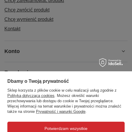
Chcę zareklamować produkt
Chcę zwrócić produkt
Chcę wymienić produkt
Kontakt
Konto
Regulaminy
Dbamy o Twoją prywatność
Sklep korzysta z plików cookie w celu realizacji usług zgodnie z
Social Media
Polityką dotyczącą cookies
. Możesz określić warunki
przechowywania lub dostępu do cookie w Twojej przeglądarce.
Więcej informacji na temat warunków i prywatności można znaleźć
także na stronie
Prywatność i warunki Google
.
508372615
biuro@centrumwarsztatowe.pl
Potwierdzam wszystkie