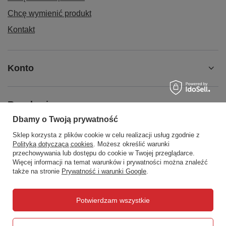
Chcę wymienić produkt
Kontakt
Konto
Regulaminy
Dbamy o Twoją prywatność
Sklep korzysta z plików cookie w celu realizacji usług zgodnie z
Social Media
Polityką dotyczącą cookies
. Możesz określić warunki
przechowywania lub dostępu do cookie w Twojej przeglądarce.
Więcej informacji na temat warunków i prywatności można znaleźć
także na stronie
Prywatność i warunki Google
.
508372615
biuro@centrumwarsztatowe.pl
Potwierdzam wszystkie
CentrumWarsztatowe.pl
,
Hetmańska 25
,
15-727
Białystok