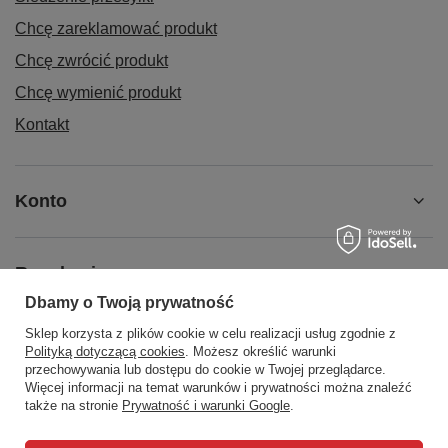
Chcę zareklamować produkt
Chcę zwrócić produkt
Chcę wymienić produkt
Kontakt
Konto
Regulaminy
Dbamy o Twoją prywatność
Sklep korzysta z plików cookie w celu realizacji usług zgodnie z
Social Media
Polityką dotyczącą cookies
. Możesz określić warunki
przechowywania lub dostępu do cookie w Twojej przeglądarce.
Więcej informacji na temat warunków i prywatności można znaleźć
także na stronie
Prywatność i warunki Google
.