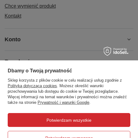
Chcę wymienić produkt
Kontakt
Konto
Regulaminy
Dbamy o Twoją prywatność
Sklep korzysta z plików cookie w celu realizacji usług zgodnie z
Social Media
Polityką dotyczącą cookies
. Możesz określić warunki
przechowywania lub dostępu do cookie w Twojej przeglądarce.
Więcej informacji na temat warunków i prywatności można znaleźć
także na stronie
Prywatność i warunki Google
.
508372615
biuro@centrumwarsztatowe.pl
Potwierdzam wszystkie
CentrumWarsztatowe.pl
,
Hetmańska 25
,
15-727
Białystok
Potwierdzam wymagane