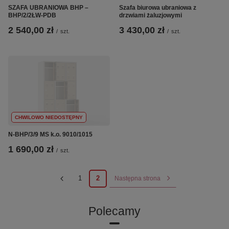
SZAFA UBRANIOWA BHP –
Szafa biurowa ubraniowa z
BHP/2/2ŁW-PDB
drzwiami żaluzjowymi
2 540,00 zł
3 430,00 zł
/
szt.
/
szt.
CHWILOWO NIEDOSTĘPNY
N-BHP/3/9 MS k.o. 9010/1015
1 690,00 zł
/
szt.
1
2
Następna strona
Polecamy