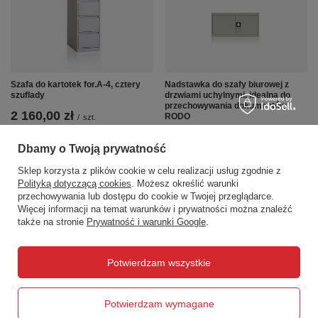
Szafa do kartotek for.A-4, cztery
Nadstawka do szafy biurowej z
szuflady
drzwiami uchylnymi, idealna do
przechowywania dokumentów
2 160,00 zł
RODO
/
szt.
1 310,00 zł
/
szt.
Dbamy o Twoją prywatność
Sklep korzysta z plików cookie w celu realizacji usług zgodnie z
Polityką dotyczącą cookies
. Możesz określić warunki
przechowywania lub dostępu do cookie w Twojej przeglądarce.
Więcej informacji na temat warunków i prywatności można znaleźć
także na stronie
Prywatność i warunki Google
.
Zamówienia
Potwierdzam wszystkie
Status zamówienia
Śledzenie przesyłki
Potwierdzam wymagane
Chcę zareklamować produkt