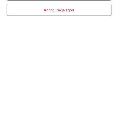
Chcę zwrócić produkt
Konfiguracja zgód
Chcę wymienić produkt
Kontakt
Konto
Regulaminy
Social Media
508372615
biuro@centrumwarsztatowe.pl
CentrumWarsztatowe.pl
,
Hetmańska 25
,
15-727
Białystok