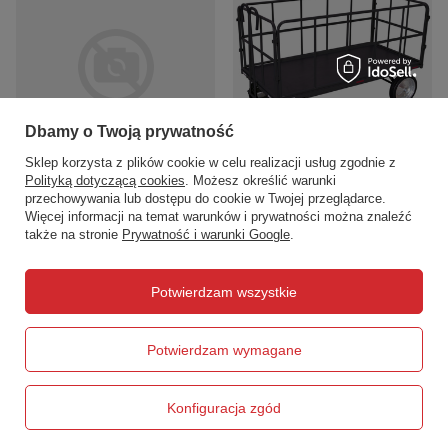
Dbamy o Twoją prywatność
Wózek ręczny z 4 burtami VARIOfit
Uchwyt dyszla VARIOfit 01-1030
Sklep korzysta z plików cookie w celu realizacji usług zgodnie z
zu-45201/AG
Polityką dotyczącą cookies
. Możesz określić warunki
151,55 zł
/
szt.
7 030,41 zł
przechowywania lub dostępu do cookie w Twojej przeglądarce.
/
szt.
Więcej informacji na temat warunków i prywatności można znaleźć
także na stronie
Prywatność i warunki Google
.
Potwierdzam wszystkie
Potwierdzam wymagane
Konfiguracja zgód
Wózek ręczny z 4 burtami VARIOfit
Wózek ręczny z 4 burtami VARIOfit
zu-45202/AG
zu-45201