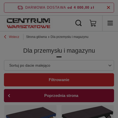
DARMOWA DOSTAWA
od 4 000,00 zł
Wstecz
Strona główna
Dla przemysłu i magazynu
Dla przemysłu i magazynu
Zmień sortowanie
Sortuj po dacie malejąco
Filtrowanie
Poprzednia strona